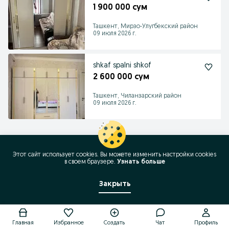
1 900 000 сум
Ташкент, Мирзо-Улугбекский район
09 июля 2026 г.
shkaf spalni shkof
2 600 000 сум
Ташкент, Чиланзарский район
09 июля 2026 г.
Этот сайт использует cookies. Вы можете изменить настройки cookies
в своeм браузере.
Узнать больше
Закрыть
Позвонить / SMS
Главная
Избранное
Создать
Чат
Профиль